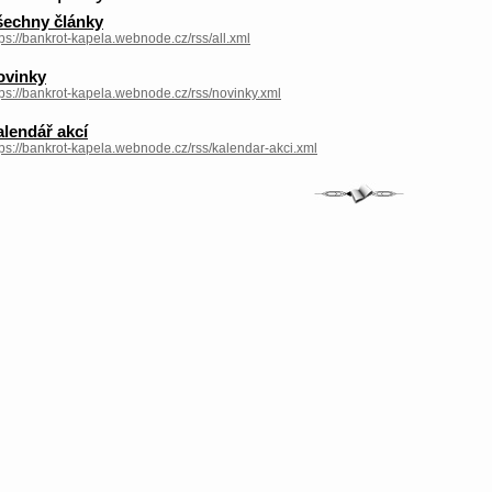
šechny články
tps://bankrot-kapela.webnode.cz/rss/all.xml
ovinky
tps://bankrot-kapela.webnode.cz/rss/novinky.xml
lendář akcí
tps://bankrot-kapela.webnode.cz/rss/kalendar-akci.xml