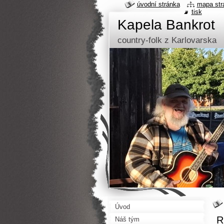
úvodní stránka
mapa str
tisk
Kapela Bankrot
country-folk z Karlovarska
Úvod
R
Náš tým