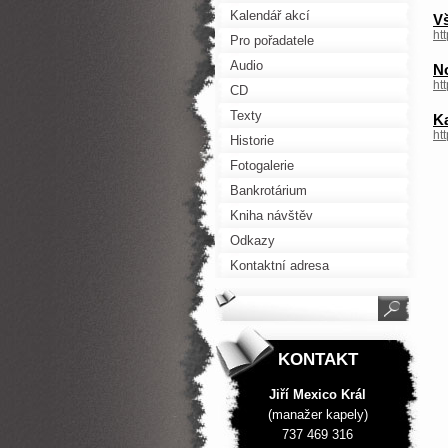
Kalendář akcí
V
ht
Pro pořadatele
Audio
N
ht
CD
Texty
Ka
ht
Historie
Fotogalerie
Bankrotárium
Kniha návštěv
Odkazy
Kontaktní adresa
KONTAKT
Jiří Mexico Král
(manažer kapely)
737 469 316