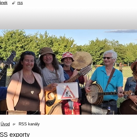
ánek
rss
Úvod
RSS kanály
SS exporty