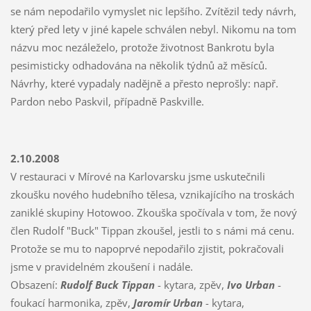
se nám nepodařilo vymyslet nic lepšího. Zvítězil tedy návrh,
který před lety v jiné kapele schválen nebyl. Nikomu na tom
názvu moc nezáleželo, protože životnost Bankrotu byla
pesimisticky odhadována na několik týdnů až měsíců.
Návrhy, které vypadaly nadějně a přesto neprošly: např.
Pardon nebo Paskvil, případně Paskville.
2.10.2008
V restauraci v Mírové na Karlovarsku jsme uskutečnili
zkoušku nového hudebního tělesa, vznikajícího na troskách
zaniklé skupiny Hotowoo. Zkouška spočívala v tom, že nový
člen Rudolf "Buck" Tippan zkoušel, jestli to s námi má cenu.
Protože se mu to napoprvé nepodařilo zjistit, pokračovali
jsme v pravidelném zkoušení i nadále.
Obsazení:
Rudolf Buck Tippan
- kytara, zpěv,
Ivo Urban
-
foukací harmonika, zpěv,
Jaromír Urban
- kytara,