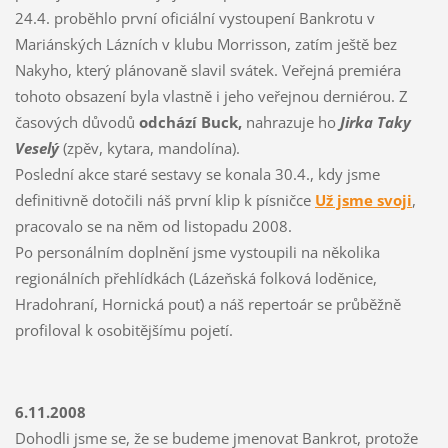
24.4. proběhlo první oficiální vystoupení Bankrotu v
Mariánských Lázních v klubu Morrisson, zatím ještě bez
Nakyho, který plánovaně slavil svátek. Veřejná premiéra
tohoto obsazení byla vlastně i jeho veřejnou derniérou. Z
časových důvodů
odchází Buck,
nahrazuje ho
Jirka Taky
Veselý
(zpěv, kytara, mandolína).
Poslední akce staré sestavy se konala 30.4., kdy jsme
definitivně dotočili náš první klip k písničce
Už jsme svoji
,
pracovalo se na něm od listopadu 2008.
Po personálním doplnění jsme vystoupili na několika
regionálních přehlídkách (Lázeňská folková loděnice,
Hradohraní, Hornická pouť) a náš repertoár se průběžně
profiloval k osobitějšímu pojetí.
6.11.2008
Dohodli jsme se, že se budeme jmenovat Bankrot, protože