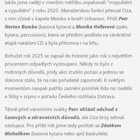
takže jsme raději v menším měřítku zopakovali "rozpuštění
a vypuštění" z roku 2020. Manažerskou funkci převzal Cíza,
s ním zůstal v kapele Mexiko a bratři Urbanovi. Přišli
Petr
Norton Bumba
(basová kytara) a
Monika Hellerová
(zpěv,
kytara, percussion), která se předtím podílela na závěrečné
etapě natáčení CD a byla přítomna i na křtu.
Bohužel rok 2025 se zapsal do historie jako rok s největším
procentem odpadlých vystoupení. Někdy to bylo z
rodinných důvodů, jindy akci zrušilo počasí a jednou se
dokonce stalo, že na nás pořadatel zapomněl. K světlým
momentům naopak patřilo zaznění písniček Kdo nic nedělá
a Sliby v srpnu v pořadu Českého rozhlasu Ostrava.
Těsně před vánočními svátky
Petr ohlásil odchod z
časových a zdravotních důvodů
, ale Cíza brzy sehnal
nástupce. Pro příští rok jsme tedy počítali se
Zdeňkem
Michalíkem
(basová kytara nebo spíš baskulele).