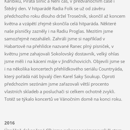
Karibiku, Piráta silnic a Není čas, v předvánočním čase i
Štědrý den. V hitparádě Radia Folk se už od závěru
předchozího roku dlouho držel Trosečník, skončil až koncem
května a vzápětí zřejmě skončila celá hitparáda. Některé
naše písničky zazněly i na Radiu Proglas. Mezitím jsme
samozřejmě nezaháleli. Zahráli jsme si například v
Habartově na přehlídce nazvané Ranec plný písniček, v
květnu jsme zahajovali Sokolovský dostavník, velký ohlas
jsme měli i na kácení máje v Jindřichovicích. Objevili jsme se
i na několika koncertech přehlídkového seriálu Countryáda,
který pořádá náš bývalý člen Karel Saky Soukup. Oproti
předchozím sezónám jsme zařazovali větší procento
vlastních skladeb a posluchači si celkem ochotně zvykli.
Totéž se týkalo koncertů ve Vánočním domě na konci roku.
2016