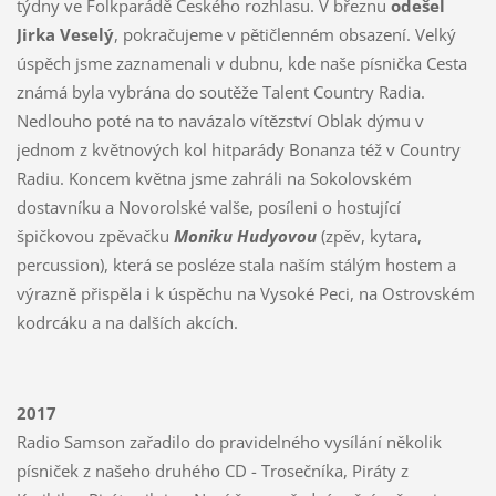
týdny ve Folkparádě Českého rozhlasu. V březnu
odešel
Jirka Veselý
, pokračujeme v pětičlenném obsazení. Velký
úspěch jsme zaznamenali v dubnu, kde naše písnička Cesta
známá byla vybrána do soutěže Talent Country Radia.
Nedlouho poté na to navázalo vítězství Oblak dýmu v
jednom z květnových kol hitparády Bonanza též v Country
Radiu. Koncem května jsme zahráli na Sokolovském
dostavníku a Novorolské valše, posíleni o hostující
špičkovou zpěvačku
Moniku Hudyovou
(zpěv, kytara,
percussion), která se posléze stala naším stálým hostem a
výrazně přispěla i k úspěchu na Vysoké Peci, na Ostrovském
kodrcáku a na dalších akcích.
2017
Radio Samson zařadilo do pravidelného vysílání několik
písniček z našeho druhého CD - Trosečníka, Piráty z