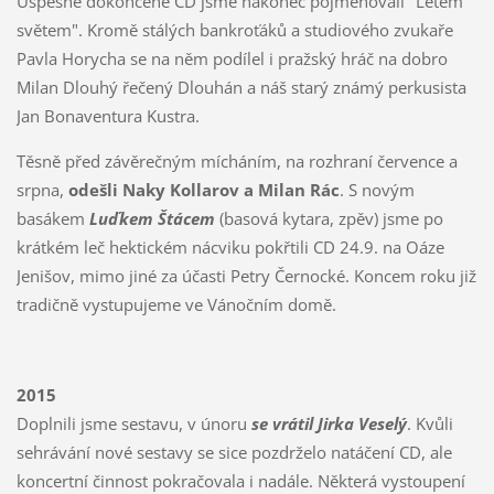
Úspěšně dokončené CD jsme nakonec pojmenovali "Letem
světem". Kromě stálých bankroťáků a studiového zvukaře
Pavla Horycha se na něm podílel i pražský hráč na dobro
Milan Dlouhý řečený Dlouhán a náš starý známý perkusista
Jan Bonaventura Kustra.
Těsně před závěrečným mícháním, na rozhraní července a
srpna,
odešli Naky Kollarov a Milan Rác
. S novým
basákem
Luďkem Štácem
(basová kytara, zpěv) jsme po
krátkém leč hektickém nácviku pokřtili CD 24.9. na Oáze
Jenišov, mimo jiné za účasti Petry Černocké. Koncem roku již
tradičně vystupujeme ve Vánočním domě.
2015
Doplnili jsme sestavu, v únoru
se vrátil Jirka Veselý
. Kvůli
sehrávání nové sestavy se sice pozdrželo natáčení CD, ale
koncertní činnost pokračovala i nadále. Některá vystoupení