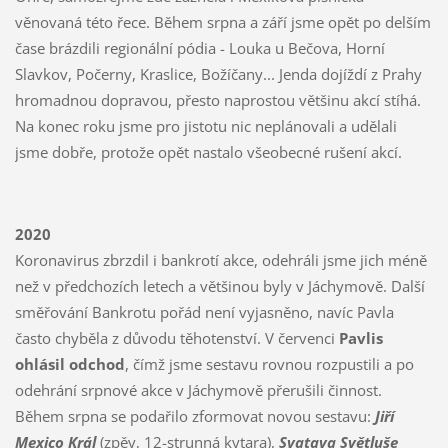
věnovaná této řece. Během srpna a září jsme opět po delším
čase brázdili regionální pódia - Louka u Bečova, Horní
Slavkov, Počerny, Kraslice, Božíčany... Jenda dojíždí z Prahy
hromadnou dopravou, přesto naprostou většinu akcí stíhá.
Na konec roku jsme pro jistotu nic neplánovali a udělali
jsme dobře, protože opět nastalo všeobecné rušení akcí.
2020
Koronavirus zbrzdil i bankrotí akce, odehráli jsme jich méně
než v předchozích letech a většinou byly v Jáchymově. Další
směřování Bankrotu pořád není vyjasněno, navíc Pavla
často chyběla z důvodu těhotenství. V červenci
Pavlis
ohlásil odchod
, čímž jsme sestavu rovnou rozpustili a po
odehrání srpnové akce v Jáchymově přerušili činnost.
Během srpna se podařilo zformovat novou sestavu:
Jiří
Mexico Král
(zpěv, 12-strunná kytara),
Svatava Světluše