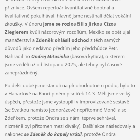
příznivce. Ovšem repertoár kvantitativně bobtnal a
kvalitativně pokulhával, hlavně jsme nestíhali dělat vokální
zkoušky. V únoru
jsme se rozloučili s Jirkou Cízou
Zieglerem
kvůli názorovým rozdílům, Mexiko se opět ujal
manažerství a
Zdeněk ohlásil odchod
z těch samých
důvodů jako nedávno předtím jeho předchůdce Petr.
Nahradil ho
Ondřej Mitošinka
(basová kytara), o kterém
jsme věděli už od listopadu 2025, ale tehdy byl časově
zaneprázdněný.
Po delší době jsme stanuli na plnohodnotném pódiu, bylo to
v Habartově na Ranci plném písniček 14.3. Měli jsme velký
úspěch, přestože jsme vystoupili v improvizované sestavě
(se Svatkou namísto jednorázově nepřítomné Monči a se
Zdeňkem, protože Ondra se s námi teprve sehrával,
nicméně byl přítomen mezi diváky). Další akce následovaly a
nakonec
se Zdeněk do kapely vrátil
, protože Ondra