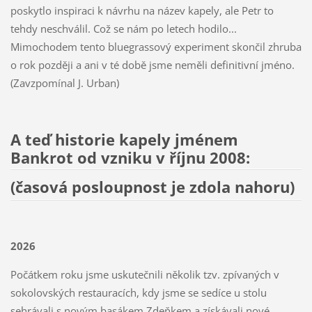
poskytlo inspiraci k návrhu na název kapely, ale Petr to
tehdy neschválil. Což se nám po letech hodilo...
Mimochodem tento bluegrassový experiment skončil zhruba
o rok později a ani v té době jsme neměli definitivní jméno.
(Zavzpomínal J. Urban)
A teď historie kapely jménem
Bankrot od vzniku v říjnu 2008:
(časová posloupnost je zdola nahoru)
2026
Počátkem roku jsme uskutečnili několik tzv. zpívaných v
sokolovských restauracích, kdy jsme se sedíce u stolu
sehrávali s novým basákem Zdeňkem a získávali nové