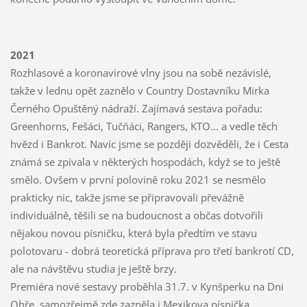
2021
Rozhlasové a koronavirové vlny jsou na sobě nezávislé,
takže v lednu opět zaznělo v Country Dostavníku Mirka
Černého Opuštěný nádraží. Zajímavá sestava pořadu:
Greenhorns, Fešáci, Tučňáci, Rangers, KTO... a vedle těch
hvězd i Bankrot. Navíc jsme se později dozvěděli, že i Cesta
známá se zpívala v některých hospodách, když se to ještě
smělo. Ovšem v první polovině roku 2021 se nesmělo
prakticky nic, takže jsme se připravovali převážně
individuálně, těšili se na budoucnost a občas dotvořili
nějakou novou písničku, která byla předtím ve stavu
polotovaru - dobrá teoretická příprava pro třetí bankrotí CD,
ale na návštěvu studia je ještě brzy.
Premiéra nové sestavy proběhla 31.7. v Kynšperku na Dni
Ohře, samozřejmě zde zazněla i Mexikova písnička