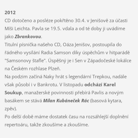
2012
CD dotočeno a posléze pokřtěno 30.4. v Jenišově za účasti
Míši Leichta. Pavla se 19.5. vdala a od té doby ji uvádíme
jako
Zbrankovou
.
Titulní písnička našeho CD, Oáza Jenišov, postoupila do
řádného vysílání Radia Samson díky úspěchům v hitparádě
"Samsonovy štafle". Úspěšný je i Sen v Západočeské lokálce
na Českém rozhlase Plzeň.
Na podzim začíná Naky hrát s legendární Trepkou, nadále
však působí i v Bankrotu. V listopadu
odchází Karel
Soukup
, manažerské povinnosti přebírá Pavlis a novým
basákem se stává
Milan Kubáneček Rác
(basová kytara,
zpěv).
Po delší době máme dostatek času na rozsáhlejší doplnění
repertoáru, takže zkoušíme a zkoušíme.