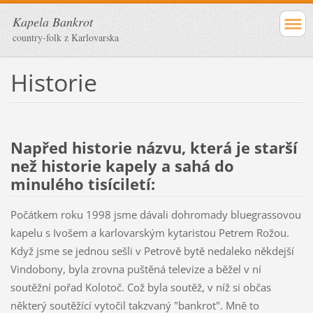
Kapela Bankrot
country-folk z Karlovarska
Historie
Napřed historie názvu, která je starší
než historie kapely a sahá do
minulého tisíciletí:
Počátkem roku 1998 jsme dávali dohromady bluegrassovou
kapelu s Ivošem a karlovarským kytaristou Petrem Rožou.
Když jsme se jednou sešli v Petrově bytě nedaleko někdejší
Vindobony, byla zrovna puštěná televize a běžel v ní
soutěžní pořad Kolotoč. Což byla soutěž, v níž si občas
některý soutěžící vytočil takzvaný "bankrot". Mně to