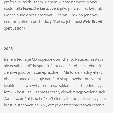
preferoval tvrdší žánry. Během května namísto Monči
nastoupila
Veronika Lerchová
(zpěv, percussion, kytara),
Monča bude občas hostovat. V červnu, rok po Jendově
nedobrovolném odchodu, přišel na jeho post
Petr Broniš
(percussion).
2025
Během ledna je CD úspěšně domícháno. Natáčecí sestava
ale nestihla pořídit společné fotky a někteří naši tehdejší
členové jsou příliš zaneprázdněni. Má to ale kladný efekt,
obal nakonec obsahuje namísto skupinového fota velmi
kvalitní ilustraci vytvořenou na základě našich jednotlivých
fotek. Zhostil se jí Tomáš Lesser, člověk z nejpovolanějších.
Zaneprázdněni jsou i někteří členové současné sestavy, ale
křest je stanoven na 3.5., což je dostatečná časová rezerva.