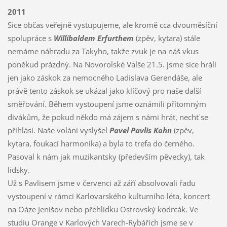
2011
Sice občas veřejně vystupujeme, ale kromě cca dvouměsíční
spolupráce s
Willibaldem Erfurthem
(zpěv, kytara) stále
nemáme náhradu za Takyho, takže zvuk je na náš vkus
poněkud prázdný. Na Novorolské Valše 21.5. jsme sice hráli
jen jako záskok za nemocného Ladislava Gerendáše, ale
právě tento záskok se ukázal jako klíčový pro naše další
směřování. Během vystoupení jsme oznámili přítomným
divákům, že pokud někdo má zájem s námi hrát, nechť se
přihlásí. Naše volání vyslyšel
Pavel Pavlis Kohn
(zpěv,
kytara, foukací harmonika) a byla to trefa do černého.
Pasoval k nám jak muzikantsky (především pěvecky), tak
lidsky.
Už s Pavlisem jsme v červenci až září absolvovali řadu
vystoupení v rámci Karlovarského kulturního léta, koncert
na Oáze Jenišov nebo přehlídku Ostrovský kodrcák. Ve
studiu Orange v Karlových Varech-Rybářích jsme se v