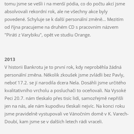
tomu jsme se vešli i na menší pódia, co do počtu akcí jsme
absolvovali rekordní rok, ale ne všechny akce byly
povedené. Schyluje se k další personální změně... Mezitím
od října pracujeme na druhém CD s pracovním názvem
"Piráti z Varybiku", opět ve studiu Orange.
2013
V historii Bankrotu je to první rok, kdy neproběhla žádná
personální změna. Několik zkoušek jsme zvládli bez Pavly,
neboť 17.2. se jí narodila dcera Nela. Dosáhli jsme určitého
kvalitativního vrcholu a posluchači to oceňovali. Na Vysoké
Peci 20.7. nám tleskalo přes tisíc lidí, samozřejmě nepřišli
jen na nás, ale nám kupodivu tleskali nejvíc. Na konci roku
jsme pravidelně vystupovali ve Vánočním domě v K. Varech-
Doubí, kam jsme se v dalších letech rádi vraceli.