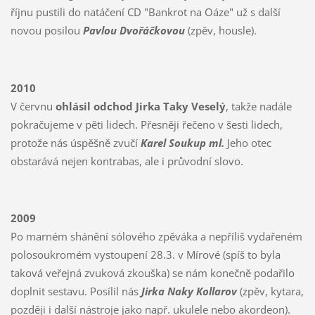
říjnu pustili do natáčení CD "Bankrot na Oáze" už s další
novou posilou
Pavlou Dvořáčkovou
(zpěv, housle).
2010
V červnu
ohlásil odchod Jirka Taky Veselý
, takže nadále
pokračujeme v pěti lidech. Přesněji řečeno v šesti lidech,
protože nás úspěšně zvučí
Karel Soukup ml.
Jeho otec
obstarává nejen kontrabas, ale i průvodní slovo.
2009
Po marném shánění sólového zpěváka a nepříliš vydařeném
polosoukromém vystoupení 28.3. v Mírové (spíš to byla
taková veřejná zvuková zkouška) se nám konečně podařilo
doplnit sestavu. Posílil nás
Jirka Naky Kollarov
(zpěv, kytara,
později i další nástroje jako např. ukulele nebo akordeon).