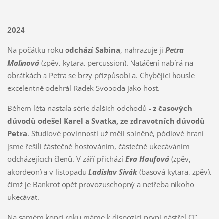
2024
Na počátku roku
odchází Sabina
, nahrazuje ji
Petra
Malinová
(zpěv, kytara, percussion). Natáčení nabírá na
obrátkách a Petra se brzy přizpůsobila. Chybějící housle
excelentně odehrál Radek Svoboda jako host.
Během léta nastala série dalších odchodů -
z časových
důvodů odešel Karel a Svatka, ze zdravotních důvodů
Petra
. Studiové povinnosti už měli splněné, pódiové hraní
jsme řešili částečně hostováním, částečně ukecáváním
odcházejících členů. V září přichází
Eva Haufová
(zpěv,
akordeon) a v listopadu
Ladislav Sivák
(basová kytara, zpěv),
čímž je Bankrot opět provozuschopný a netřeba nikoho
ukecávat.
Na samém konci roku máme k dispozici první nástřel CD