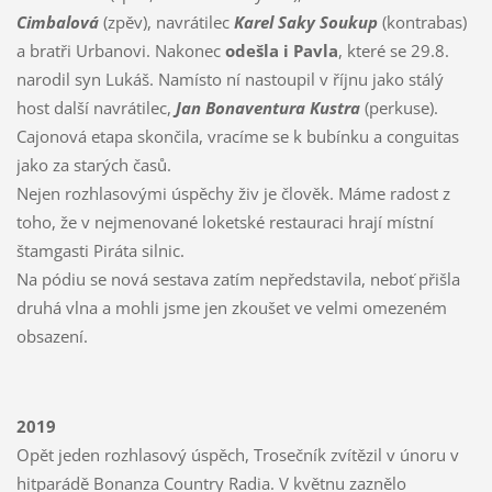
Cimbalová
(zpěv), navrátilec
Karel Saky Soukup
(kontrabas)
a bratři Urbanovi. Nakonec
odešla i Pavla
, které se 29.8.
narodil syn Lukáš. Namísto ní nastoupil v říjnu jako stálý
host další navrátilec,
Jan Bonaventura Kustra
(perkuse).
Cajonová etapa skončila, vracíme se k bubínku a conguitas
jako za starých časů.
Nejen rozhlasovými úspěchy živ je člověk. Máme radost z
toho, že v nejmenované loketské restauraci hrají místní
štamgasti Piráta silnic.
Na pódiu se nová sestava zatím nepředstavila, neboť přišla
druhá vlna a mohli jsme jen zkoušet ve velmi omezeném
obsazení.
2019
Opět jeden rozhlasový úspěch, Trosečník zvítězil v únoru v
hitparádě Bonanza Country Radia. V květnu zaznělo