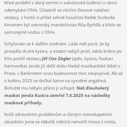
Křest proběhl v daný termín v sokolovské loděnici v rámci
odemykání Ohře. Účastnili se všichni členové natáčecí
sestavy, z hostů si přišel zahrát houslista Radek Svoboda.
Kmotrem byl ostrovský mandolinista Ríša Rychlík a křtilo se
samozejmě vodou z Ohře.
Schylovalo se k dalším změnám. Láďa měl pocit, že by
prospěla druhá kytara, a ostatní nebyli proti, takže krátce po
křtu posílil sestavu
Jiří Cíza Ziegler
(zpěv, kytara, foukací
harmonika). Jenda již delší dobu hledal muzikantské štěstí v
Praze, s Bankrotem svou budoucnost moc nespojoval. Ale až
v květnu 2025 se dočkal šance na vysněné angažmá.
Bohužel mu nebylo přáno ji uchopit.
Náš dlouholetý
maskot Jenda Kustra zemřel 7.6.2025 na následky
mozkové příhody.
Kvůli zdravotním problémům a různým mimokapelním
závazkům jsme se několik měsíců nemohli hnout z místa,