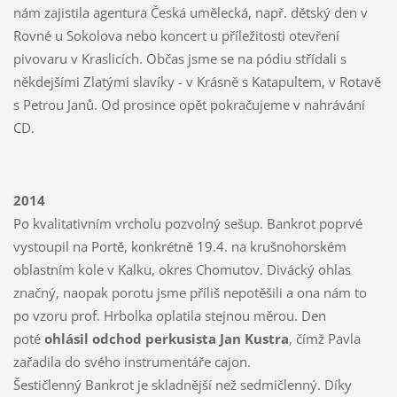
nám zajistila agentura Česká umělecká, např. dětský den v
Rovné u Sokolova nebo koncert u příležitosti otevření
pivovaru v Kraslicích. Občas jsme se na pódiu střídali s
někdejšími Zlatými slavíky - v Krásně s Katapultem, v Rotavě
s Petrou Janů. Od prosince opět pokračujeme v nahrávání
CD.
2014
Po kvalitativním vrcholu pozvolný sešup. Bankrot poprvé
vystoupil na Portě, konkrétně 19.4. na krušnohorském
oblastním kole v Kalku, okres Chomutov. Divácký ohlas
značný, naopak porotu jsme příliš nepotěšili a ona nám to
po vzoru prof. Hrbolka oplatila stejnou měrou. Den
poté
ohlásil odchod perkusista Jan Kustra
, čímž Pavla
zařadila do svého instrumentáře cajon.
Šestičlenný Bankrot je skladnější než sedmičlenný. Díky