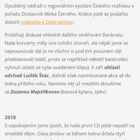
Opuštěný nádraží v regionálním vysílání Českého rozhlasu v
pořadu Dostavník Mirka Černého. Krátce poté se podařilo
dotočit
videoklip k Oáze Jenišov
.
Probíhají diskuse ohledně dalšího směřování Bankrotu.
Naše koncerty měly sice solidní úroveň, ale nějak jsme se
neposunovali dál (a ne všichni si pod tím posunem dál
představovali totéž, proto se například někteří bankroťáci
vyhnuli účasti ve výše uvedeném klipu). V září
ohlásil
odchod Luděk Štác
, dohrál však nasmlouvané akce až do
ledna příštího roku. Namísto něj už mezitím zkoušíme
se
Zuzanou Mejstříkovou
(basová kytara, zpěv).
2018
S uspokojením jsme zjistili, že naše první CD ještě nepatří na
smetiště dějin. Oáza Jenišov se během ledna držela čtyři