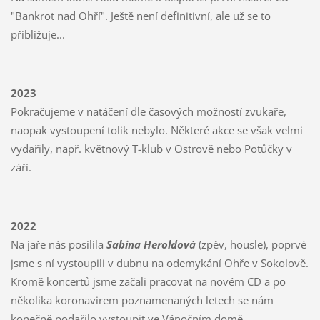
"Bankrot nad Ohří". Ještě není definitivní, ale už se to
přibližuje...
2023
Pokračujeme v natáčení dle časových možností zvukaře,
naopak vystoupení tolik nebylo. Některé akce se však velmi
vydařily, např. květnový T-klub v Ostrově nebo Potůčky v
září.
2022
Na jaře nás posílila
Sabina Heroldová
(zpěv, housle), poprvé
jsme s ní vystoupili v dubnu na odemykání Ohře v Sokolově.
Kromě koncertů jsme začali pracovat na novém CD a po
několika koronavirem poznamenaných letech se nám
konečně podařilo vystoupit ve Vánočním domě.